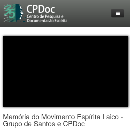
Home
O Grupo
Entrevistas
Destaques
Reuniões
livros
Membros do CPDoc
Eventos
Acervo
Lives Realizadas
Coleção Livre-Pensar
Trabalhos
Personalidades em destaque
Imprensa
Contato
Fotos
Memória do Movimento Espírita Laico -
Grupo de Santos e CPDoc