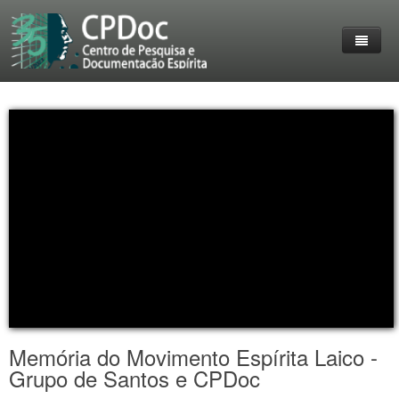
Home
O Grupo
Entrevistas
Destaques
Reuniões
livros
Membros do CPDoc
Eventos
Acervo
Lives Realizadas
Coleção Livre-Pensar
Trabalhos
Personalidades em destaque
Imprensa
Contato
Fotos
Memória do Movimento Espírita Laico -
Grupo de Santos e CPDoc