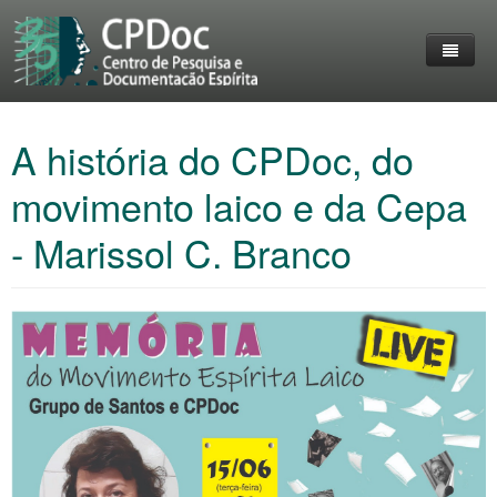
Home
A história do CPDoc, do
O Grupo
Entrevistas
movimento laico e da Cepa
Destaques
Reuniões
- Marissol C. Branco
livros
Membros do CPDoc
Eventos
Acervo
Lives Realizadas
Coleção Livre-Pensar
Trabalhos
Personalidades em destaque
Imprensa
Contato
Fotos