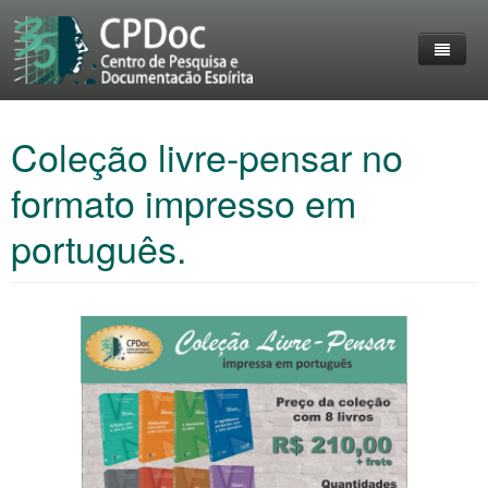
Home
Coleção livre-pensar no
O Grupo
Entrevistas
formato impresso em
Destaques
Reuniões
português.
livros
Membros do CPDoc
Eventos
Acervo
Lives Realizadas
Coleção Livre-Pensar
Trabalhos
Personalidades em destaque
Imprensa
Contato
Fotos