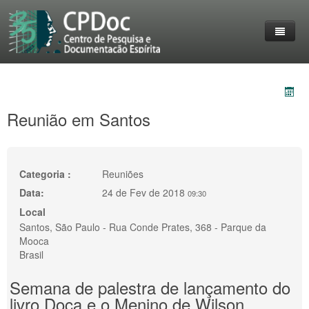
Home
O Grupo
Entrevistas
Reunião em Santos
Destaques
Reuniões
livros
Membros do CPDoc
Eventos
Categoria :
Reuniões
Acervo
Lives Realizadas
Coleção Livre-Pensar
Data:
24 de Fev de 2018
09:30
Local
Trabalhos
Personalidades em destaque
Imprensa
Santos, São Paulo - Rua Conde Prates, 368 - Parque da
Contato
Fotos
Mooca
Brasil
Semana de palestra de lançamento do
livro Doca e o Menino de Wilson