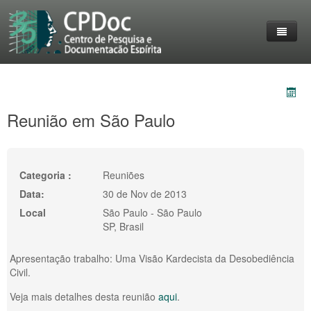
Home
O Grupo
Entrevistas
Reunião em São Paulo
Destaques
Reuniões
livros
Membros do CPDoc
Eventos
Categoria :
Reuniões
Acervo
Lives Realizadas
Coleção Livre-Pensar
Data:
30 de Nov de 2013
Local
São Paulo - São Paulo
Trabalhos
Personalidades em destaque
Imprensa
SP, Brasil
Contato
Fotos
Apresentação trabalho: Uma Visão Kardecista da Desobediência
Civil.
Veja mais detalhes desta reunião
aqui
.